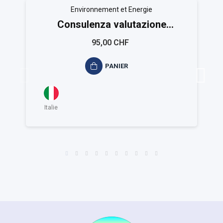
Environnement et Energie
Consulenza valutazione
ambientale ISO 14025
95,00 CHF
PANIER
Italie