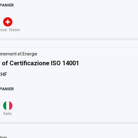
PANIER
isse: Tessin
nnement et Energie
 of Certificazione ISO 14001
CHF
PANIER
Italie
ion