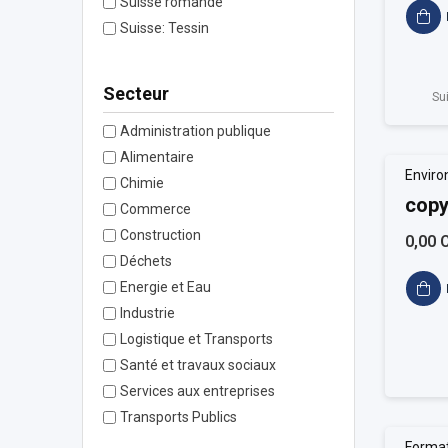
Suisse romande
Suisse: Tessin
Secteur
Su
Administration publique
Alimentaire
Enviro
Chimie
copy
Commerce
Construction
0,00 
Déchets
Energie et Eau
Industrie
Logistique et Transports
Santé et travaux sociaux
Services aux entreprises
Transports Publics
Format