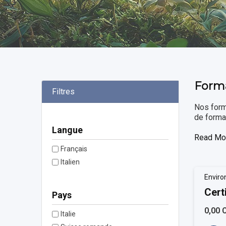
Form
Filtres
Nos form
de format
Langue
Read Mo
Français
Italien
Enviro
Cert
Pays
0,00 
Italie