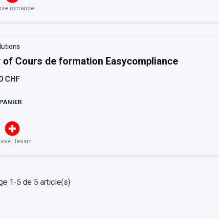
sse romande
lutions
 of Cours de formation Easycompliance
0 CHF
PANIER
isse: Tessin
ge 1-5 de 5 article(s)