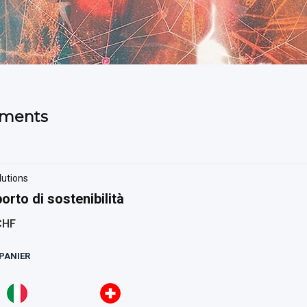
ments
lutions
orto di sostenibilità
CHF
PANIER