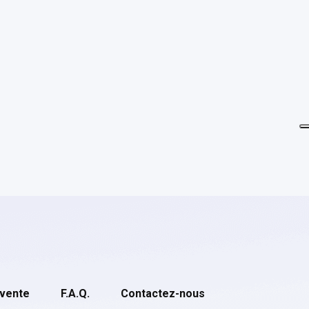
 vente
F.A.Q.
Contactez-nous