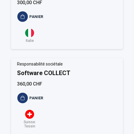
CARE
300,00 CHF
PANIER
Italie
Responsabilité sociétale
Software COLLECT
360,00 CHF
PANIER
Suisse:
Tessin