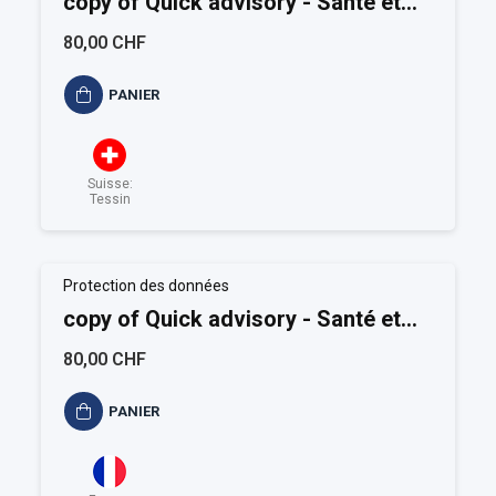
copy of Quick advisory - Santé et
Sécurité au travail
80,00 CHF
PANIER
Suisse:
Tessin
Protection des données
copy of Quick advisory - Santé et
Sécurité au travail
80,00 CHF
PANIER