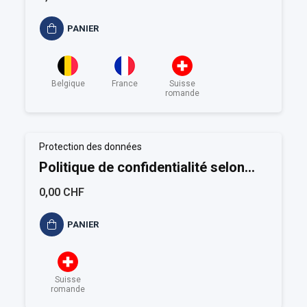
PANIER
Belgique
France
Suisse
romande
Protection des données
Politique de confidentialité selon
RGPD (Suisse)
0,00 CHF
PANIER
Suisse
romande