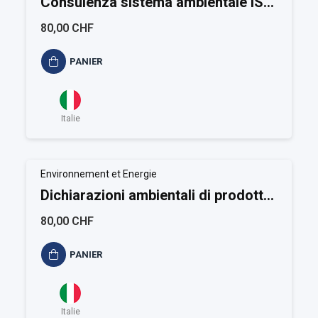
Consulenza sistema ambientale ISO
14006
80,00 CHF
PANIER
Italie
Environnement et Energie
Dichiarazioni ambientali di prodotto
ISO 14020-14021-14024-14025
80,00 CHF
PANIER
Italie