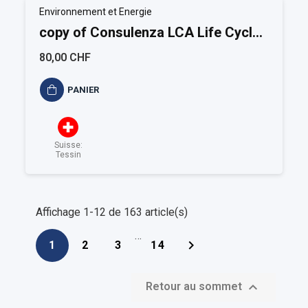
Environnement et Energie
copy of Consulenza LCA Life Cycle
Assessment
80,00 CHF
PANIER
Suisse:
Tessin
Affichage 1-12 de 163 article(s)
…

1
2
3
14

Retour au sommet