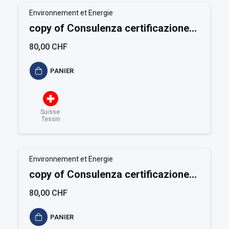
Environnement et Energie
copy of Consulenza certificazione
FSC Catena di custodia
80,00 CHF
PANIER
Suisse:
Tessin
Environnement et Energie
copy of Consulenza certificazione
FSC Gestione forestale
80,00 CHF
PANIER