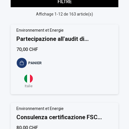
FILTRE
Affichage 1-12 de 163 article(s)
Environnement et Energie
Partecipazione all'audit di
certificazione ISO 14001
70,00 CHF
PANIER
Italie
Environnement et Energie
Consulenza certificazione FSC
Catena di custodia
80,00 CHF