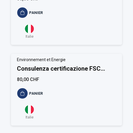
PANIER
Italie
Environnement et Energie
Consulenza certificazione FSC
Gestione forestale
80,00 CHF
PANIER
Italie