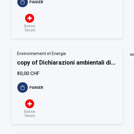
PANIER
Suisse:
Tessin
Environnement et Energie
copy of Dichiarazioni ambientali di
prodotto ISO...
80,00 CHF
PANIER
Suisse:
Tessin