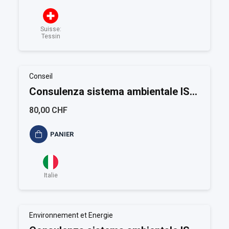
Suisse:
Tessin
Conseil
Consulenza sistema ambientale ISO
14001
80,00 CHF
PANIER
Italie
Environnement et Energie