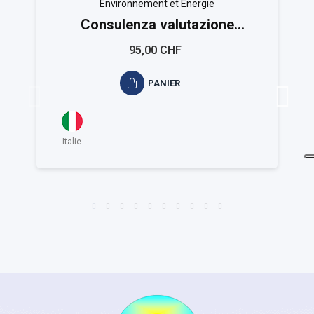
Environnement et Energie
Consulenza valutazione
ambientale ISO 14025
95,00 CHF
PANIER
Italie