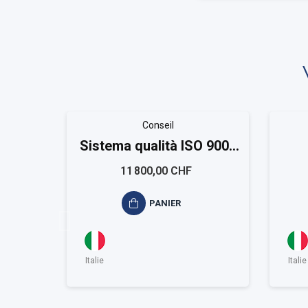
Conseil
Sistema qualità ISO 9001
Large
11 800,00 CHF
PANIER
Italie
Italie