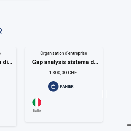
R
e
Organisation d'entreprise
 di
Gap analysis sistema di
copy
9001
gestione RTS ISO 39001
1 800,00 CHF
PANIER
Italie
Italie