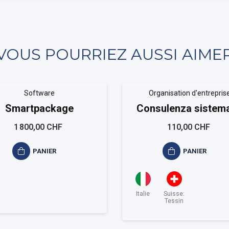
VOUS POURRIEZ AUSSI AIME
Software
Organisation d'entrepris
Smartpackage
Consulenza sistema
gestione RTS ISO 3
1 800,00 CHF
110,00 CHF
PANIER
PANIER
Italie
Suisse:
Tessin