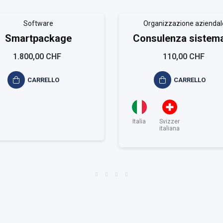
Software
Organizzazione aziendal
Smartpackage
Consulenza sistema
gestione RTS ISO 3
1.800,00 CHF
110,00 CHF
CARRELLO
CARRELLO
Italia
Svizzera
italiana