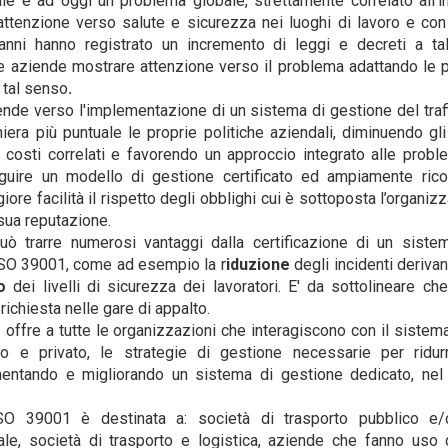
dale è ad oggi un problema globale, strettamente correlato all'in
ttenzione verso salute e sicurezza nei luoghi di lavoro e con 
i anni hanno registrato un incremento di leggi e decreti a ta
e aziende mostrare attenzione verso il problema adattando le po
 tal senso
.
nde verso l'implementazione di un sistema di gestione del traf
niera più puntuale le proprie politiche aziendali, diminuendo gl
i costi correlati e favorendo un approccio integrato alle
proble
seguire un modello di gestione certificato ed ampiamente ric
re facilità il rispetto degli obblighi cui è sottoposta l’organiz
 sua reputazione.
uò trarre numerosi vantaggi dalla certificazione di un siste
ISO 39001, come ad esempio la r
iduzione
degli incidenti derivan
to
dei livelli di sicurezza dei lavoratori. E' da sottolineare ch
ichiesta nelle gare di appalto.
ffre a tutte le organizzazioni che interagiscono con il sistema 
o e privato, le strategie di gestione necessarie per ridurr
mentando e migliorando un sistema di gestione dedicato, nel r
ISO 39001 è destinata a: società di trasporto pubblico e/o
le, società di trasporto e logistica, aziende che fanno uso 