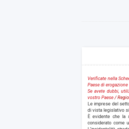
Verificate nella Sche
Paese di erogazione 
Se avete dubbi, util
vostro Paese
/ Regio
Le imprese del setto
di vista legislativo s
È evidente che la s
consid
erato come un