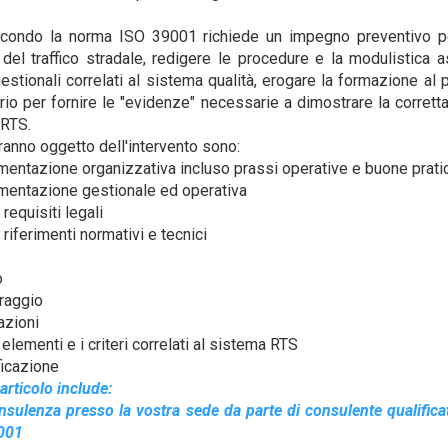
econdo la norma ISO 39001 richiede un impegno preventivo per 
 del traffico stradale, redigere le procedure e la modulistica as
estionali correlati al sistema qualità, erogare la formazione al
io per fornire le "evidenze" necessarie a dimostrare la corret
 RTS.
ranno oggetto dell'intervento sono:
entazione organizzativa incluso prassi operative e buone prati
mentazione gestionale ed operativa
requisiti legali
 riferimenti normativi e tecnici
o
raggio
'azioni
 elementi e i criteri correlati al sistema RTS
ficazione
articolo include:
onsulenza presso la vostra sede da parte di consulente qualifica
9001