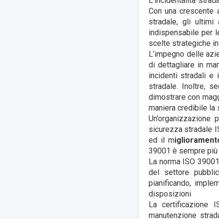
L’incidentalità stra
Con una crescente a
stradale, gli ultim
indispensabile per l
scelte strategiche in
L’impegno delle azie
di dettagliare in ma
incidenti stradali
e 
stradale
. Inoltre, 
dimostrare con maggio
maniera credibile la
Un’organizzazione p
sicurezza stradale 
ed il m
iglioramen
39001 è sempre più r
La norma ISO 39001 o
del settore pubblic
pianificando, imple
disposizioni
La certificazione 
manutenzione strada