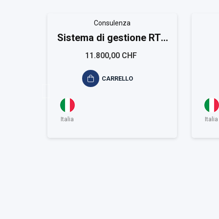
Consulenza
Sistema di gestione RTS
ISO 39001 Large
11.800,00 CHF
CARRELLO
Italia
Italia