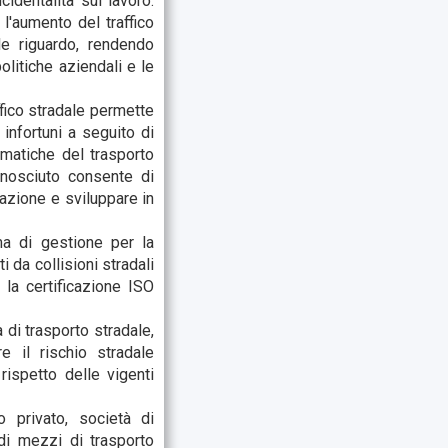
cidentalità sul lavoro.
l'aumento del traffico
le riguardo, rendendo
litiche aziendali e le
fico stradale permette
i
infortuni a seguito di
matiche del trasporto
onosciuto consente di
zazione e sviluppare in
ma di gestione per la
ti da collisioni stradali
e la certificazione ISO
di trasporto stradale,
e il rischio stradale
ispetto delle vigenti
 privato, società di
di mezzi di trasporto