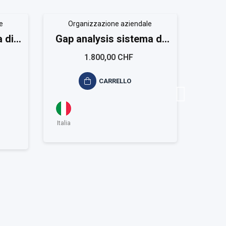
e
Organizzazione aziendale
 di
Gap analysis sistema di
Sist
9001
gestione RTS ISO 39001
1.800,00 CHF
CARRELLO
Italia
Italia