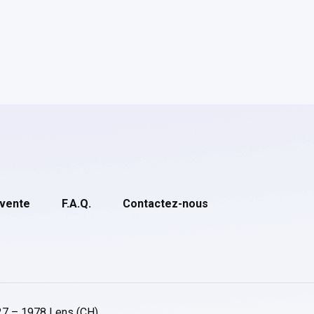
 vente
F.A.Q.
Contactez-nous
27 – 1978 Lens (CH)