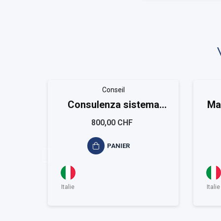
Conseil
Consulenza sistema
Ma
qualità ISO 9001
qua
800,00 CHF
PANIER
Italie
Italie