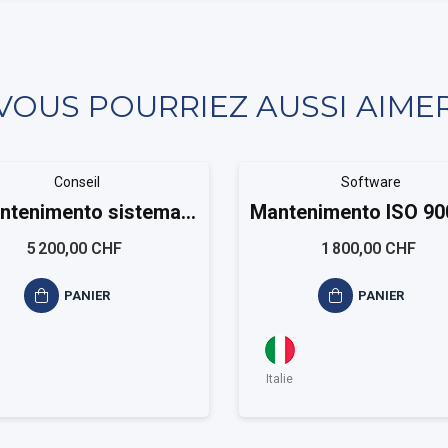
VOUS POURRIEZ AUSSI AIME
Conseil
Software
ntenimento sistema
Mantenimento ISO 90
lità ISO 9001 Medium
Gopackage
5 200,00 CHF
1 800,00 CHF
PANIER
PANIER
Italie