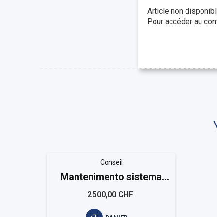
Article non disponib
Pour accéder au cont
Conseil
Mantenimento sistema
qualità ISO 9001 Small
2 500,00 CHF