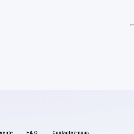
 vente
F.A.Q.
Contactez-nous