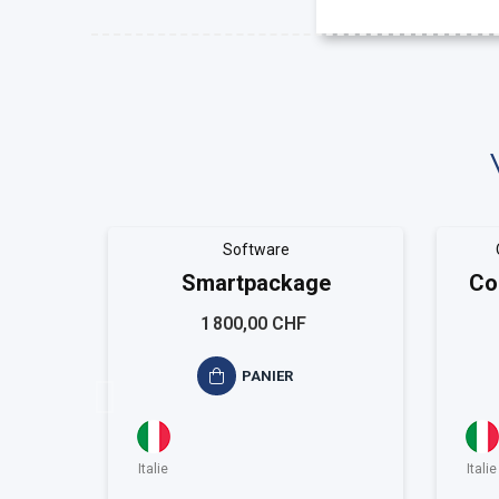
Software
Smartpackage
Co
g
1 800,00 CHF
PANIER
Italie
Italie