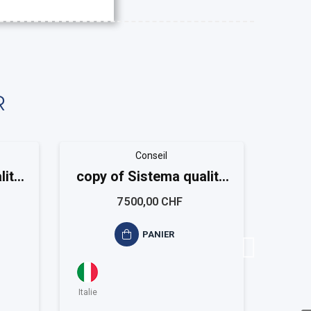
R
Conseil
lità
copy of Sistema qualità
copy
ISO 9001 Medium
7 500,00 CHF
PANIER
Italie
Italie