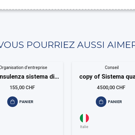
VOUS POURRIEZ AUSSI AIME
Organisation d'entreprise
Conseil
nsulenza sistema di
copy of Sistema qua
estione ISO 15189
ISO 9001 Small
155,00 CHF
4 500,00 CHF
PANIER
PANIER
Italie