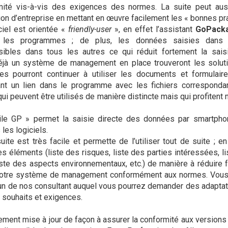
rmité vis-à-vis des exigences des normes. La suite peut au
tion d’entreprise en mettant en œuvre facilement les « bonnes pr
ciel est orientée «
friendly-user
», en effet l’assistant
GoPack
s les programmes ; de plus, les données saisies dans
sibles dans tous les autres ce qui réduit fortement la sai
éjà un système de management en place trouveront les soluti
es pourront continuer à utiliser les documents et formulair
nt un lien dans le programme avec les fichiers corresponda
ui peuvent être utilisés de manière distincte mais qui profitent
ile GP » permet la saisie directe des données par smartphon
les logiciels.
 suite est très facile et permette de l’utiliser tout de suite ; 
des éléments (liste des risques, liste des parties intéressées, 
liste des aspects environnementaux, etc.) de manière à réduire
otre système de management conformément aux normes. Vous 
 un de nos consultant auquel vous pourrez demander des adaptati
 souhaits et exigences.
rement mise à jour de façon à assurer la conformité aux versions