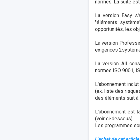
normes. La suite est
La version Easy s'
"éléments système"
opportunités, les obj
La version Professio
exigences 2système" 
La version All con
normes ISO 9001, IS
L'abonnement inclut
(ex. liste des risque
des éléments suit à
L'abonnement est ta
(voir ci-dessous).
Les programmes sont 
L'achat de cet article