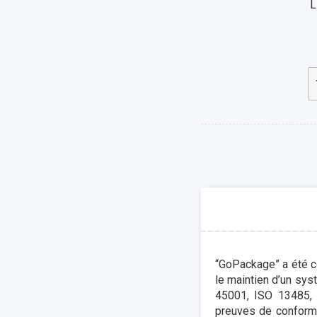
L
“GoPackage” a été co
le maintien d’un sy
45001, ISO 13485, I
preuves de conformi