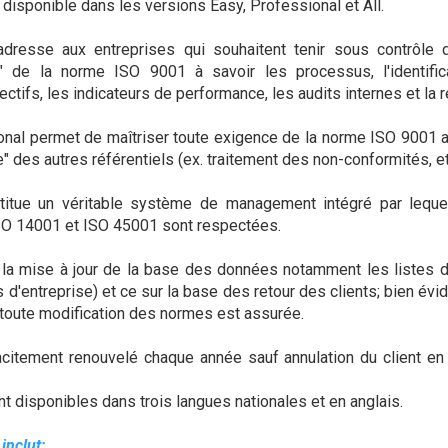
 disponible dans les versions Easy, Professional et All.
adresse aux entreprises qui souhaitent tenir sous contrôle 
 de la norme ISO 9001 à savoir les processus, l'identific
ectifs, les indicateurs de performance, les audits internes et la r
nal permet de maîtriser toute exigence de la norme ISO 9001 ai
des autres référentiels (ex. traitement des non-conformités, etc
stitue un véritable système de management intégré par lequ
O 14001 et ISO 45001 sont respectées.
 la mise à jour de la base des données notamment les listes 
s d'entreprise) et ce sur la base des retour des clients; bien év
 toute modification des normes est assurée.
citement renouvelé chaque année sauf annulation du client e
disponibles dans trois langues nationales et en anglais.
 inclut: