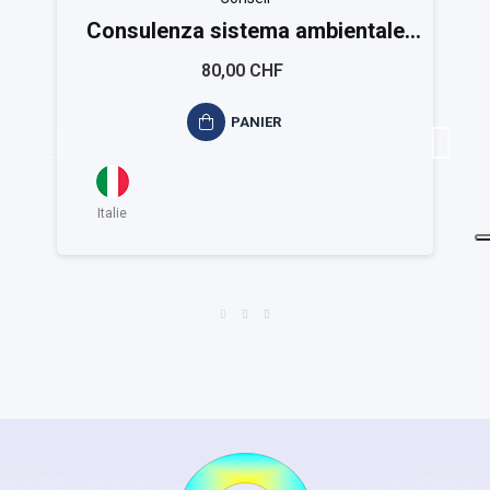
Consulenza sistema ambientale
ISO 14001
80,00 CHF
PANIER
Italie