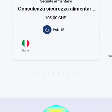
Sécurité alimentaire
Consulenza sicurezza alimentare
ISO 22001
105,00 CHF
PANIER
Italie