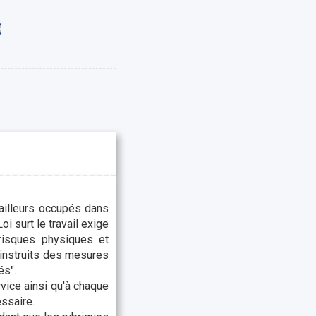
vailleurs occupés dans
i surt le travail exige
 risques physiques et
 instruits des mesures
és".
rvice ainsi qu'à chaque
essaire.