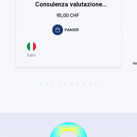
Consulenza valutazione
ambientale ISO 14021
95,00 CHF
PANIER
Italie