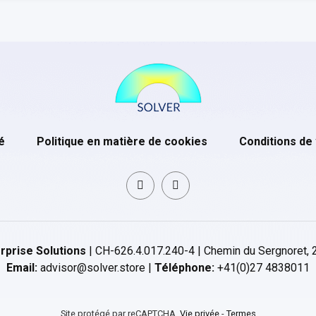
é
Politique en matière de cookies
Conditions de
rprise Solutions
| CH-626.4.017.240-4 | Chemin du Sergnoret, 
Email:
advisor@solver.store |
Téléphone:
+41(0)27 4838011
Site protégé par reCAPTCHA.
Vie privée
-
Termes