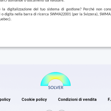
viarci domande o documenti da valutare.
 la digitalizzazione del tuo sistema di gestione? Perché non cons
 o digita nella barra di ricerca SWMA22001 (per la Svizzera), SWMA3
uebec).
policy
Cookie policy
Condizioni di vendita
F