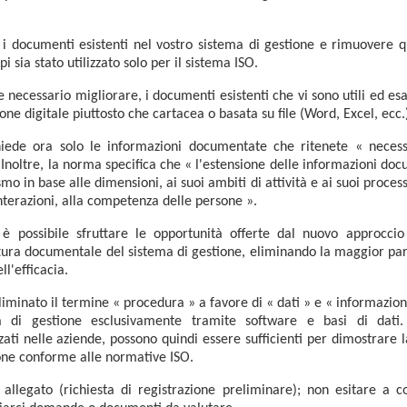
 i documenti esistenti nel vostro sistema di gestione e rimuovere 
i sia stato utilizzato solo per il sistema ISO.
e necessario migliorare, i documenti esistenti che vi sono utili ed 
one digitale piuttosto che cartacea o basata su file (Word, Excel, ecc.
hiede ora solo le informazioni documentate che ritenete « necessa
 Inoltre, la norma specifica che « l'estensione delle informazioni doc
o in base alle dimensioni, ai suoi ambiti di attività e ai suoi processi
interazioni, alla competenza delle persone ».
è possibile sfruttare le opportunità offerte dal nuovo approccio
tura documentale del sistema di gestione, eliminando la maggior part
ll'efficacia.
liminato il termine « procedura » a favore di « dati » e « informazion
a di gestione esclusivamente tramite software e basi di dati.
ati nelle aziende, possono quindi essere sufficienti per dimostrare la
ione conforme alle normative ISO.
allegato (richiesta di registrazione preliminare); non esitare a c