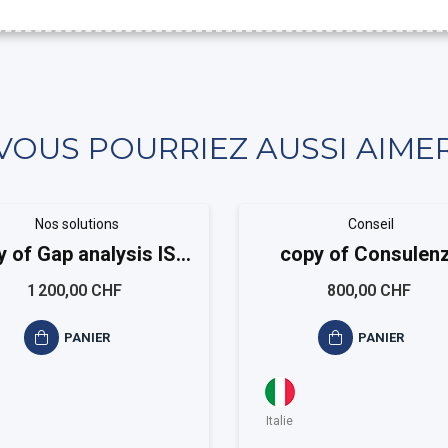
VOUS POURRIEZ AUSSI AIME
Nos solutions
Conseil
y of Gap analysis ISO
copy of Consulen
9001
sistema qualità ISO 
1 200,00 CHF
800,00 CHF
PANIER
PANIER
Italie