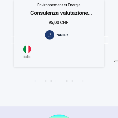
Environnement et Energie
Consulenza valutazione
ambientale ISO 14021
95,00 CHF
PANIER
Italie