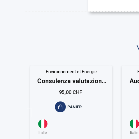
Environnement et Energie
Consulenza valutazione
Aud
ambientale ISO 14021
95,00 CHF
PANIER
Italie
Italie