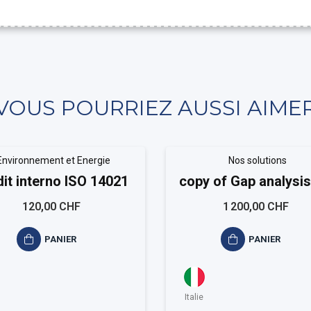
VOUS POURRIEZ AUSSI AIME
Environnement et Energie
Nos solutions
it interno ISO 14021
copy of Gap analysis
9001
120,00 CHF
1 200,00 CHF
PANIER
PANIER
Italie