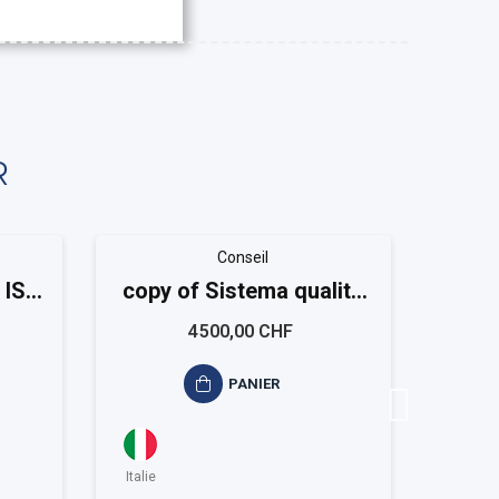
R
Conseil
 ISO
copy of Sistema qualità
cop
ISO 9001 Small
siste
4 500,00 CHF
PANIER
Italie
Italie