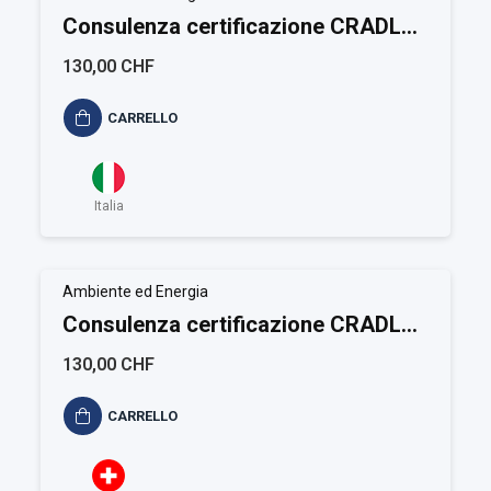
Consulenza certificazione CRADLE
TO CRADLE
130,00 CHF
CARRELLO
Italia
Ambiente ed Energia
Consulenza certificazione CRADLE
TO CRADLE
130,00 CHF
CARRELLO