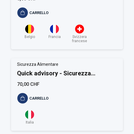
CARRELLO
Belgio
Francia
Svizzera
francese
Sicurezza Alimentare
Quick advisory - Sicurezza
Alimentare
70,00 CHF
CARRELLO
Italia