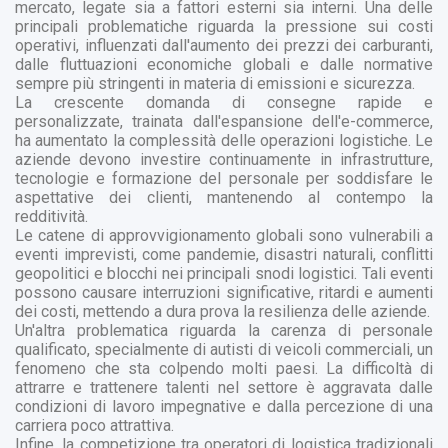
mercato, legate sia a fattori esterni sia interni. Una delle
principali problematiche riguarda la pressione sui costi
operativi, influenzati dall'aumento dei prezzi dei carburanti,
dalle fluttuazioni economiche globali e dalle normative
sempre più stringenti in materia di emissioni e sicurezza.
La crescente domanda di consegne rapide e
personalizzate, trainata dall'espansione dell'e-commerce,
ha aumentato la complessità delle operazioni logistiche. Le
aziende devono investire continuamente in infrastrutture,
tecnologie e formazione del personale per soddisfare le
aspettative dei clienti, mantenendo al contempo la
redditività.
Le catene di approvvigionamento globali sono vulnerabili a
eventi imprevisti, come pandemie, disastri naturali, conflitti
geopolitici e blocchi nei principali snodi logistici. Tali eventi
possono causare interruzioni significative, ritardi e aumenti
dei costi, mettendo a dura prova la resilienza delle aziende.
Un'altra problematica riguarda la carenza di personale
qualificato, specialmente di autisti di veicoli commerciali, un
fenomeno che sta colpendo molti paesi. La difficoltà di
attrarre e trattenere talenti nel settore è aggravata dalle
condizioni di lavoro impegnative e dalla percezione di una
carriera poco attrattiva.
Infine, la competizione tra operatori di logistica tradizionali