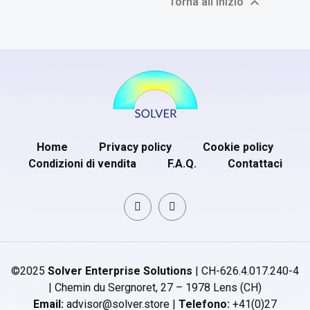

Torna all'inizio
Home
Privacy policy
Cookie policy
Condizioni di vendita
F.A.Q.
Contattaci
©2025
Solver Enterprise Solutions
| CH-626.4.017.240-4
| Chemin du Sergnoret, 27 – 1978 Lens (CH)
Email:
advisor@solver.store |
Telefono:
+41(0)27