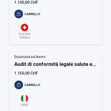
sicurezza sul lavoro - Small...
1.100,00 CHF
CARRELLO
Svizzera
italiana
Sicurezza sul lavoro
Audit di conformità legale salute e
sicurezza sul lavoro
1.150,00 CHF
CARRELLO
Italia