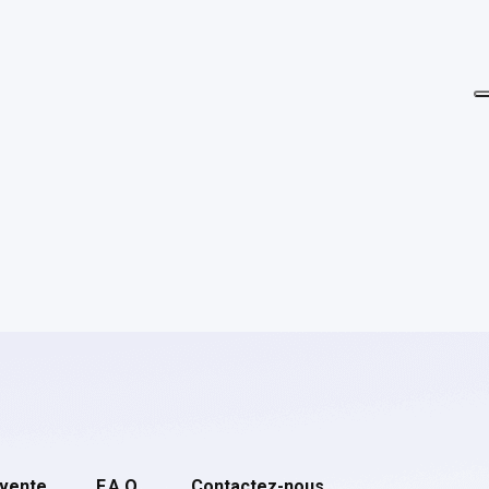
 vente
F.A.Q.
Contactez-nous