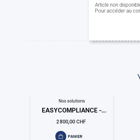
Article non disponib
Pour accéder au con
Nos solutions
EASYCOMPLIANCE -
Schweizer Kantonen
2 800,00 CHF
PANIER