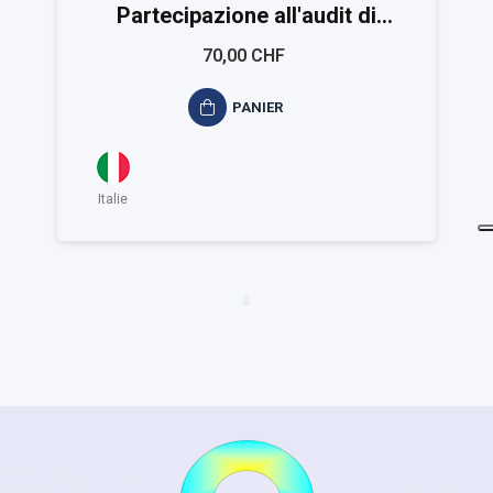
Partecipazione all'audit di
certificazione ISO 14001
70,00 CHF
PANIER
Italie