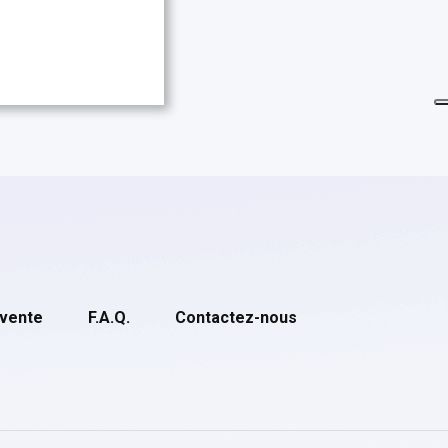
 vente
F.A.Q.
Contactez-nous