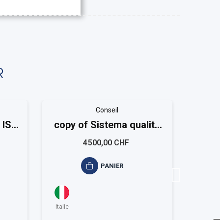
R
Conseil
 ISO
copy of Sistema qualità
copy
ISO 9001 Small
I
4 500,00 CHF
PANIER
Italie
Italie