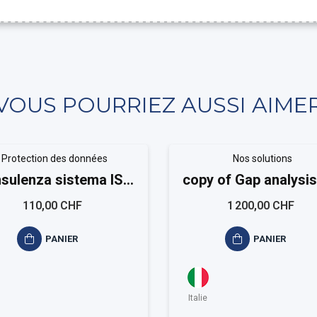
VOUS POURRIEZ AUSSI AIME
Protection des données
Nos solutions
sulenza sistema ISO
copy of Gap analysis
20488
9001
110,00 CHF
1 200,00 CHF
PANIER
PANIER
Italie