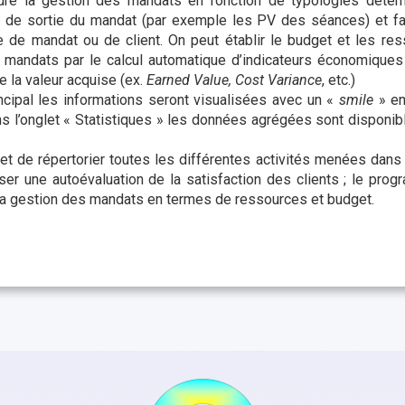
re la gestion des mandats en fonction de typologies déterm
 de sortie du mandat (par exemple les PV des séances) et fait
ie de mandat ou de client. On peut établir le budget et les r
s mandats par le calcul automatique d’indicateurs économiques 
 la valeur acquise (ex.
Earned Value, Cost Variance
, etc.)
cipal les informations seront visualisées avec un «
smile
» en
ans l’onglet « Statistiques » les données agrégées sont disponib
 de répertorier toutes les différentes activités menées dans 
iser une autoévaluation de la satisfaction des clients ; le pro
 la gestion des mandats en termes de ressources et budget.