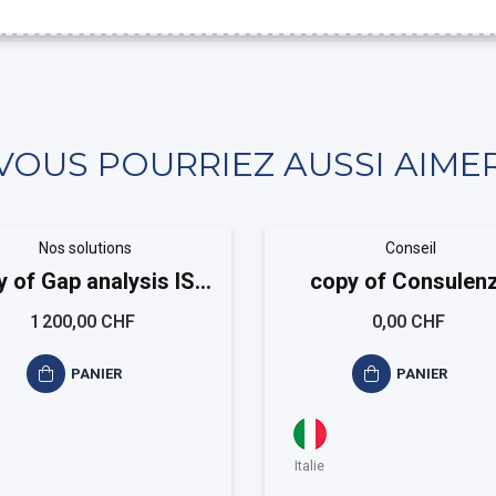
VOUS POURRIEZ AUSSI AIME
Nos solutions
Conseil
y of Gap analysis ISO
copy of Consulen
9001
sistema qualità ISO 
1 200,00 CHF
0,00 CHF
PANIER
PANIER
Italie