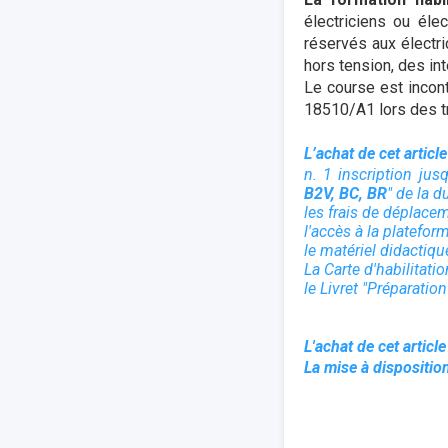
électriciens ou él
réservés aux électr
hors tension, des in
Le course est incont
18510/A1 lors des tr
L’achat de cet article 
n. 1 inscription jus
B2V, BC, BR
" de la d
les frais de déplace
l'accès à la platefor
le matériel didactiq
La Carte d'habilitatio
le Livret "Préparation
L'achat de cet article
La mise à dispositio