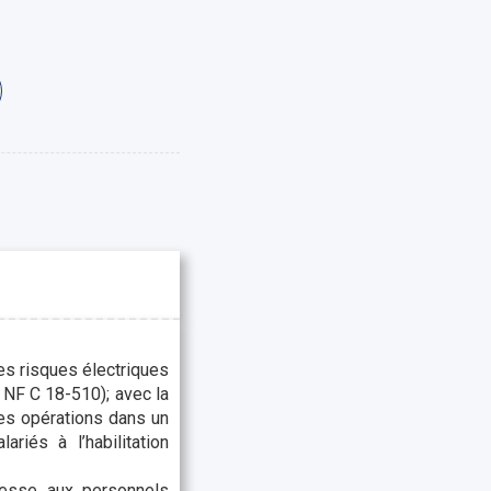
es risques électriques
e NF C 18-510); avec la
des opérations dans un
riés à l’habilitation
resse aux personnels