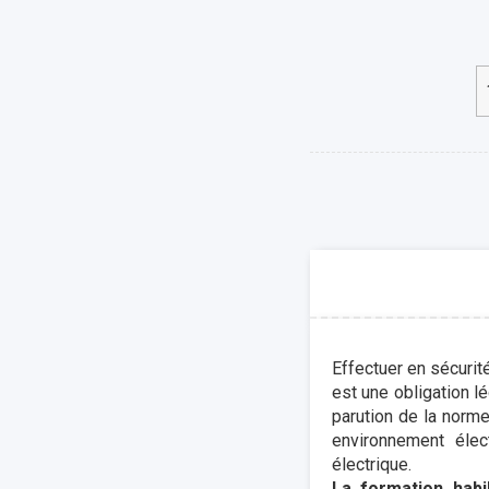
Effectuer en sécurit
est une obligation l
parution de la norm
environnement élect
électrique.
La formation habil