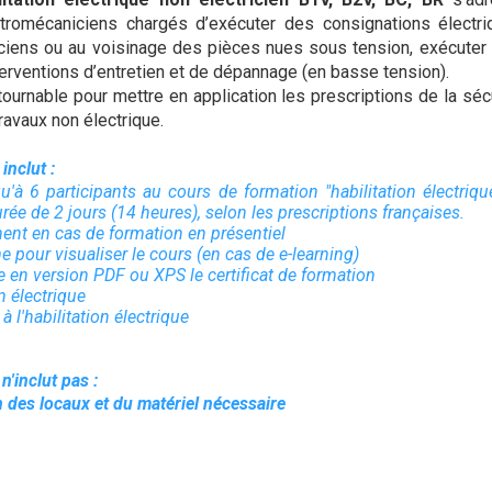
ectromécaniciens chargés d’exécuter des consignations
électr
iciens ou au voisinage des pièces nues sous tension
, exécuter
terventions d’entretien et de dépannage (en basse tension).
ournable pour mettre en application les prescriptions de la sé
avaux non électrique.
inclut :
qu'à 6 participants au cours de formation "habilitation électriq
urée de 2 jours (14 heures), selon les prescriptions françaises.
ment en cas de formation en présentiel
me pour visualiser le cours (en cas de e-learning)
ue en version PDF ou XPS
le certificat de formation
n électrique
 à l'habilitation électrique
 n'inclut pas :
n des locaux et du matériel nécessaire