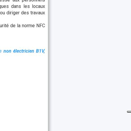
iques dans les locaux
 ou diriger des travaux
curité de la norme NFC
ue
non électricien B1V,