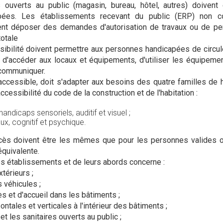
 ouverts au public (magasin, bureau, hôtel, autres) doivent
pées. Les établissements recevant du public (ERP) non c
vent déposer des demandes d'autorisation de travaux ou de pe
otale
ibilité doivent permettre aux personnes handicapées de circul
 d'accéder aux locaux et équipements, d'utiliser les équipemen
 communiquer.
 accessible, doit s'adapter aux besoins des quatre familles de
ccessibilité du code de la construction et de l'habitation :
andicaps sensoriels, auditif et visuel ;
x, cognitif et psychique.
cès doivent être les mêmes que pour les personnes valides ou
équivalente.
es établissements et de leurs abords concerne :
térieurs ;
 véhicules ;
ès et d'accueil dans les bâtiments ;
zontales et verticales à l'intérieur des bâtiments ;
 et les sanitaires ouverts au public ;