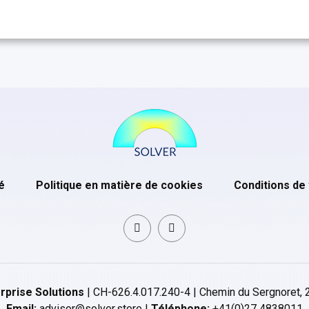
é
Politique en matière de cookies
Conditions de
rprise Solutions
| CH-626.4.017.240-4 | Chemin du Sergnoret, 
Email:
advisor@solver.store |
Téléphone:
+41(0)27 4838011