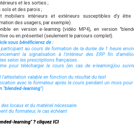
térieurs et les sorties ;
sols et des parois ;
 mobiliers intérieurs et extérieurs susceptibles d'y être i
ormation des usagers, par exemple).
nible en version e-learning (vidéo MP4), en version "blende
tive ou en présentiel (seulement le parcours complet).
ticle vous bénéficierez de :
n participant au cours de formation de la durée de 1 heure envir
cernant la signalisation à l'intérieur des ERP fin d'améliore
s selon les prescriptions françaises.
orme pour télécharger le cours (en cas de e-learning)ou suivr
t l'attestation valable en fonction du résultat du test
cation avec le formateur après le cours pendant un mois pour 
n "blended-learning"
)
n des locaux et du matériel nécessaire
ment du formateur, le cas échéant
lended-learning" ? cliquez ICI