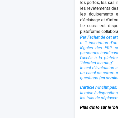
les portes, les sas in
les revêtements des 
les équipements et
d'éclairage et d'inf
Le cours est dispo
plateforme collabora
Par l’achat de cet ar
n. 1 inscription d'u
légales des ERP con
personnes handicapée
l
'accès à la platef
"blended-learning"
le test d'évaluation e
un canal de communi
questions (
en versio
L'article n'inclut pas:
la mise à dispositio
les frais de déplace
Plus d'info sur le "b