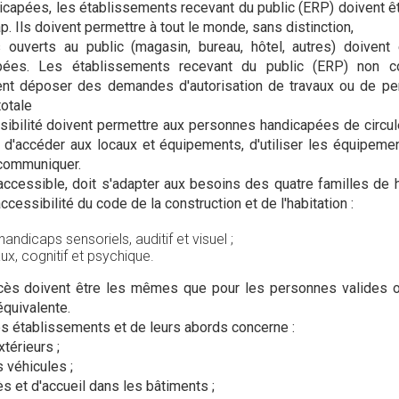
capées, les établissements recevant du public (ERP) doivent ê
. Ils doivent permettre à tout le monde, sans distinction,
 ouverts au public (magasin, bureau, hôtel, autres) doivent
pées. Les établissements recevant du public (ERP) non c
vent déposer des demandes d'autorisation de travaux ou de pe
otale
ibilité doivent permettre aux personnes handicapées de circul
 d'accéder aux locaux et équipements, d'utiliser les équipemen
 communiquer.
 accessible, doit s'adapter aux besoins des quatre familles de
ccessibilité du code de la construction et de l'habitation :
andicaps sensoriels, auditif et visuel ;
x, cognitif et psychique.
cès doivent être les mêmes que pour les personnes valides ou
équivalente.
es établissements et de leurs abords concerne :
térieurs ;
 véhicules ;
ès et d'accueil dans les bâtiments ;