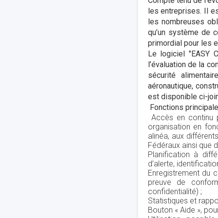
Compte tenu de l’évo
les entreprises. Il 
les nombreuses obli
qu’un système de co
primordial pour les e
Le logiciel "EASY 
l’évaluation de la c
sécurité alimentair
aéronautique, const
est disponible ci-joi
Fonctions principales
Accès en continu p
organisation en fon
alinéa, aux différen
Fédéraux ainsi que d
Planification à dif
d’alerte, identificat
Enregistrement du 
preuve de conform
confidentialité) ;
Statistiques et rappo
Bouton « Aide », pou