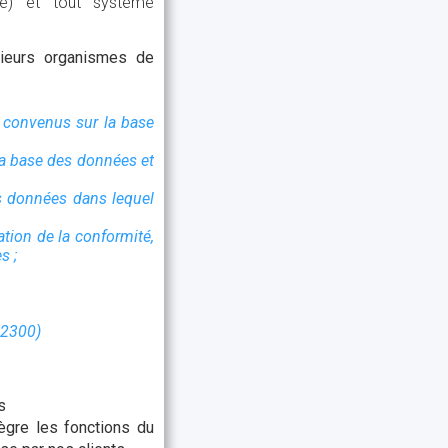
one) et tout système
sieurs organismes de
s convenus sur la base
 la base des données et
es données dans lequel
ation de la conformité,
s ;
22300)
s
ègre les fonctions du