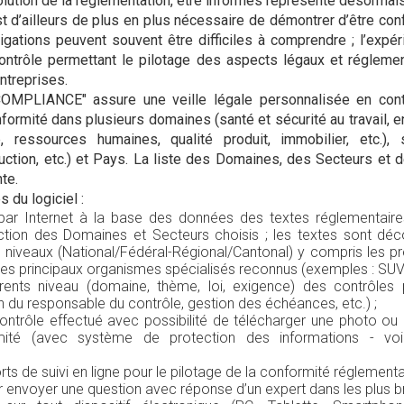
lution de la réglementation, être informés représente désormais 
est d’ailleurs de plus en plus nécessaire de démontrer d’être c
gations peuvent souvent être difficiles à comprendre ; l’expé
ntrôle permettant le pilotage des aspects légaux et régleme
ntreprises.
COMPLIANCE" assure une veille légale personnalisée en cont
onformité dans plusieurs domaines (santé et sécurité au travail, 
e, ressources humaines, qualité produit, immobilier, etc.), s
ruction, etc.) et Pays. La liste des Domaines, des Secteurs et
nte.
 du logiciel :
ar Internet à la base des données des textes réglementaire
ction des Domaines et Secteurs choisis ; les textes sont déco
ts niveaux (National/Fédéral-Régional/Cantonal) y compris les pr
es principaux organismes spécialisés reconnus (exemples : SUVA,
férents niveau (domaine, thème, loi, exigence) des contrôles
ion du responsable du contrôle, gestion des échéances, etc.) ;
contrôle effectué avec possibilité de télécharger une photo
ité (avec système de protection des informations - voir
rts de suivi en ligne pour le pilotage de la conformité réglementa
r envoyer une question avec réponse d’un expert dans les plus br