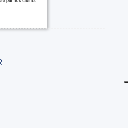
se par nos clients.
R