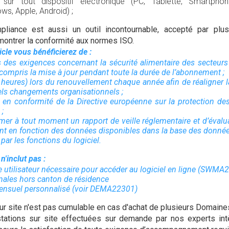
le sur tout dispositif électronique (PC, Tablette, Smartph
ws, Apple, Android) ;
liance est aussi un outil incontournable, accepté par plu
émontrer la conformité aux normes ISO.
ticle vous bénéficierez de :
 des exigences concernant la sécurité alimentaire des secteur
 compris la mise à jour pendant toute la durée de l’abonnement ;
(3 heures) lors du renouvellement chaque année afin de réaligner
els changements organisationnels ;
 en conformité de la Directive européenne sur la protection d
;
rimer à tout moment un rapport de veille réglementaire et d’évalu
t en fonction des données disponibles dans la base des donnée
 par les fonctions du logiciel.
 n'inclut pas :
 utilisateur nécessaire pour accéder au logiciel en ligne (SWMA
nales hors canton de résidence
 mensuel personnalisé (voir DEMA22301)
sur site n'est pas cumulable en cas d'achat de plusieurs Domaine
tations sur site effectuées sur demande par nos experts int