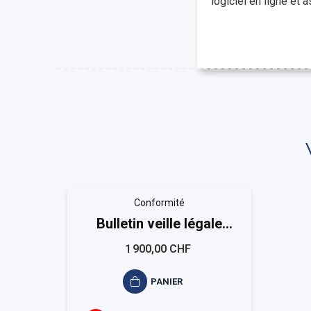
logiciel en ligne et
Conformité
Bulletin veille légale
EASYCOMPLIANCE -
1 900,00 CHF
"Services financiers"
PANIER