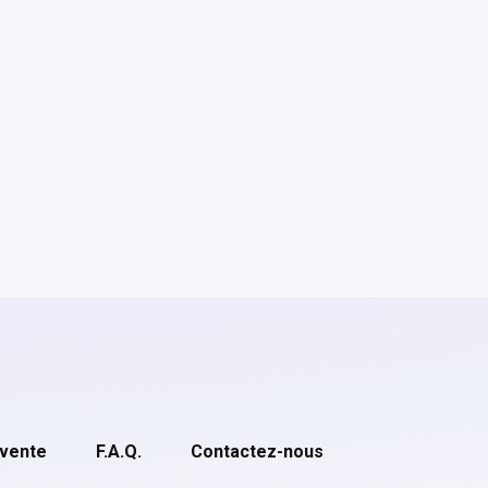
 vente
F.A.Q.
Contactez-nous