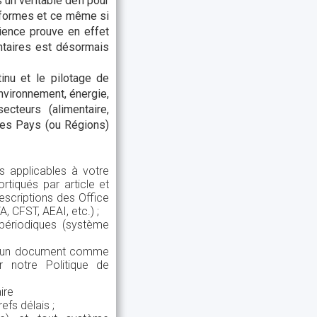
un véritable défi pour
onformes et ce même si
rience prouve en effet
ntaires est désormais
inu et le pilotage de
environnement, énergie,
ecteurs (alimentaire,
 des Pays (ou Régions)
s applicables à votre
rtiqués par article et
escriptions des Office
 CFST, AEAI, etc.) ;
 périodiques (système
 ou un document comme
 notre Politique de
ire
efs délais ;