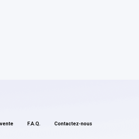
 vente
F.A.Q.
Contactez-nous