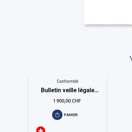
Conformité
Bulletin veille légale
EASYCOMPLIANCE -
1 900,00 CHF
"Services financiers"
PANIER