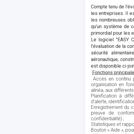
Compte tenu de l’évo
les entreprises. Il 
les nombreuses obli
qu’un système de co
primordial pour les e
Le logiciel "EASY 
l’évaluation de la c
sécurité alimentair
aéronautique, const
est disponible ci-joi
Fonctions principales
Accès en continu p
organisation en fon
alinéa, aux différen
Planification à dif
d’alerte, identificat
Enregistrement du 
preuve de conform
confidentialité) ;
Statistiques et rappo
Bouton « Aide », pou