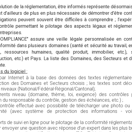
lution de la réglementation, être informés représente désormais 
est d’ailleurs de plus en plus nécessaire de démontrer d’être c
gations peuvent souvent être difficiles à comprendre ; l’expé
ntrôle permettant le pilotage des aspects légaux et régleme
ntreprises.
COMPLIANCE" assure une veille légale personnalisée en cont
onformité dans plusieurs domaines (santé et sécurité au travail, 
e, ressources humaines, qualité produit, immobilier, etc.), s
ruction, etc.) et Pays. La liste des Domaines, des Secteurs et
nte.
 du logiciel :
ar Internet à la base des données des textes réglementaire
ction des Domaines et Secteurs choisis ; les textes sont déco
ts niveaux (National/Fédéral-Régional/Cantonal);
férents niveau (domaine, thème, loi, exigence) des contrôles
ion du responsable du contrôle, gestion des échéances, etc.) ;
contrôle effectué avec possibilité de télécharger une photo
ité (avec système de protection des informations - voir
rts de suivi en ligne pour le pilotage de la conformité réglementa
r envoyer une question avec réponse d’un expert dans les plus br