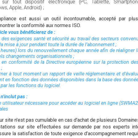
le sur tout dispositif électronique (PC, Tablette, Smartph
ws, Apple, Android) ;
liance est aussi un outil incontournable, accepté par plu
émontrer la conformité aux normes ISO.
ticle vous bénéficierez de :
des exigences santé et sécurité au travail des secteurs convenu
 la mise à jour pendant toute la durée de l’abonnement ;
(3 heures) lors du renouvellement chaque année afin de réaligner
els changements organisationnels ;
 en conformité de la Directive européenne sur la protection d
;
rimer à tout moment un rapport de veille réglementaire et d’évalu
t en fonction des données disponibles dans la base des donnée
 par les fonctions du logiciel.
 n'inclut pas :
 utilisateur nécessaire pour accéder au logiciel en ligne (SWMA
ales
sur site n'est pas cumulable en cas d'achat de plusieurs Domaine
tations sur site effectuées sur demande par nos experts int
 assure la satisfaction de toute exigence d’accompagnement requi