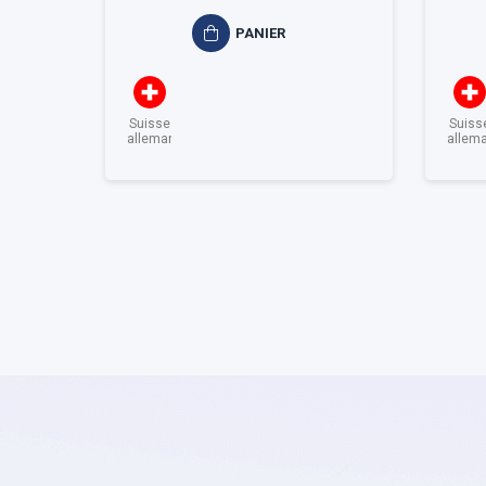
PANIER
Suisse
Suiss
allemande
allem