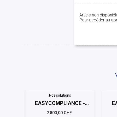
Article non disponib
Pour accéder au con
Nos solutions
EASYCOMPLIANCE -
E
Schweizer Kantonen
S
2 800,00 CHF