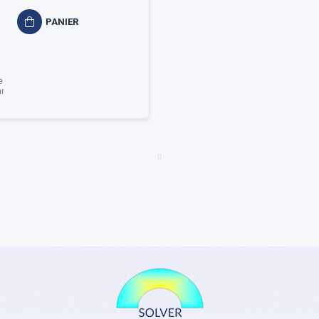
Umwelt
PANIER
e
ande