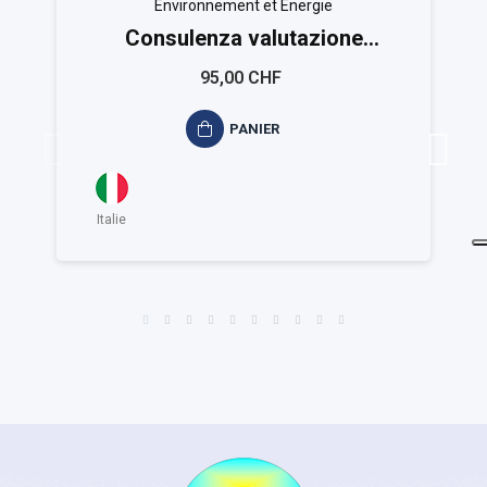
Environnement et Energie
Consulenza valutazione
ambientale ISO 14015
95,00 CHF
PANIER
Italie