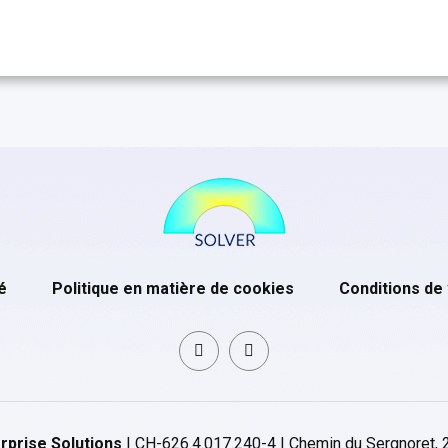
é
Politique en matière de cookies
Conditions de
rprise Solutions
| CH-626.4.017.240-4 | Chemin du Sergnoret, 