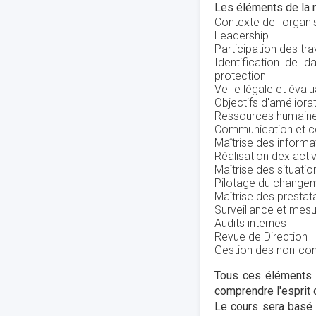
Les éléments de la n
Contexte de l'organ
Leadership
Participation des tra
Identification de 
protection
Veille légale et éval
Objectifs d'améliora
Ressources humain
Communication et c
Maîtrise des inform
Réalisation dex activ
Maîtrise des situati
Pilotage du change
Maîtrise des prestata
Surveillance et me
Audits internes
Revue de Direction
Gestion des non-con
Tous ces éléments f
comprendre l'esprit 
Le cours sera basé 