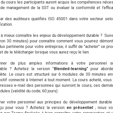
in du cours les participants auront acquis les compétences néce
de management de la SST ou évaluer la conformité et l'effic
ar des auditeurs qualifiés ISO 45001 dans votre secteur sel
ication.
 à mieux connaître les enjeux du développement durable ? Suive
viron 30 minutes) pour connaître comment vous pourrez démon
us pertinente pour votre entreprise; il suffit de "acheter" ce pro
et de le télécharger lorsque vous aurez reçu le lien.
nner de plus amples informations à votre personnel s
able ? Achetez la version "
Blended-learning"
pour aborde
ète. Le cours est structuré sur 6 modules de 30 minutes env
sitif connecté à Internet à tout moment. La cours acheté, vous
dresses e-mail des personnes qui suivront le cours; ces derni
ules (validité du code; 60 jours).
mer votre personnel aux principes du développement durable
çu pour vous ? Achetez la version
en présentiel
; nous vo