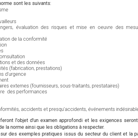
orme sont les suivants:
isme
vailleurs
dangers, évaluation des risques et mise en oeuvre des mesu
uation de la conformité
tion
es
omsultation
ations et des données
ités (fabrication, prestations)
ons d'urgence
ment
ires externes (fournisseurs, sous-traitants, prestataires)
sure des performances
formités, accidents et presqu'accidents, événements indésirabl
eront l'objet d'un examen approfondi et les exigences seront
de la norme ainsi que les obligations à respecter.
sur des exemples pratiques issus du secteur du client et la pa