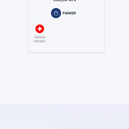
PANIER
Suisse
romande