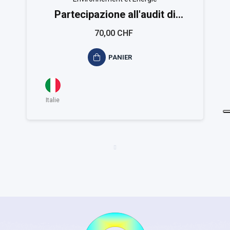
Partecipazione all'audit di
certificazione ISO 14001
70,00 CHF
PANIER
Italie