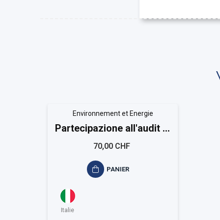
Environnement et Energie
Partecipazione all'audit di
certificazione ISO 14001
70,00 CHF
PANIER
Italie