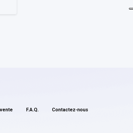
 vente
F.A.Q.
Contactez-nous