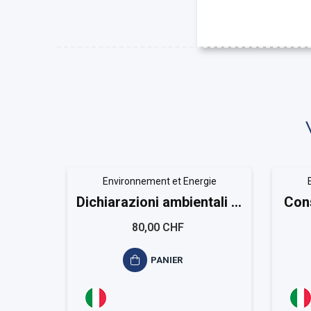
Environnement et Energie
Dichiarazioni ambientali di
Cons
prodotto ISO 14020-
80,00 CHF
14021-14024-14025
PANIER