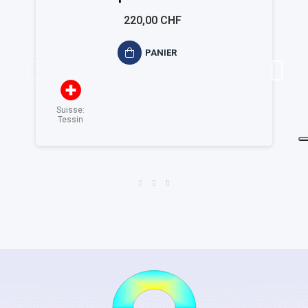
certificazione ISO 9001
220,00 CHF
PANIER
Suisse:
Tessin