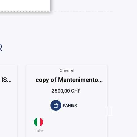
R
Conseil
 ISO
copy of Mantenimento
copy
sistema qualità ISO 9001
2 500,00 CHF
Small
PANIER
Italie
Italie