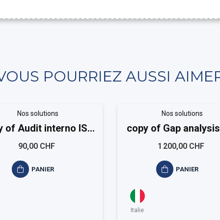
VOUS POURRIEZ AUSSI AIME
Nos solutions
Nos solutions
 of Audit interno ISO
copy of Gap analysis
9001
9001
90,00 CHF
1 200,00 CHF
PANIER
PANIER
Italie