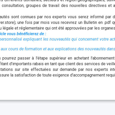
e consultation, groupes de travail des nouvelles directives e
utés sont connues par nos experts vous serez informé par d
ver.store); une fois par mois vous recevrez un Bulletin en .pdf 
 légale et réglementaire qui ont été approuvées par les organe
ticle vous bénéficierez de :
personnalisé expliquant les nouveautés qui concernent votre act
s, aux cours de formation et aux explications des nouveautés dans
pourrez passer à l'étape supérieur en achetant l'abonnement à
tant d'importants rabais en tant que client des services de veille
tations sur site effectuées sur demande par nos experts int
 assure la satisfaction de toute exigence d’accompagnement requi