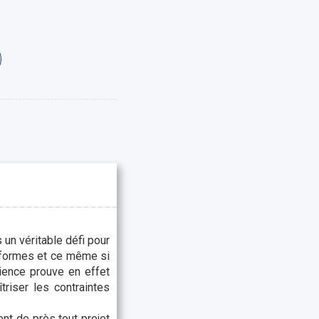
un véritable défi pour
onformes et ce même si
rience prouve en effet
triser les contraintes
nt de près tout projet