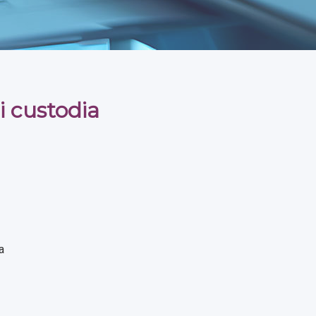
i custodia
a