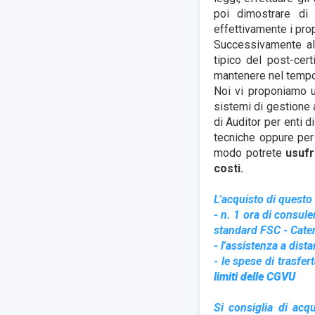
poi dimostrare di 
effettivamente i prop
Successivamente alla
tipico del post-cer
mantenere nel tempo 
Noi vi proponiamo un
sistemi di gestione a
di Auditor per enti d
tecniche oppure per 
modo potrete
usufr
costi.
L'acquisto di questo 
- n. 1 ora di consul
standard FSC - Cate
- l'assistenza a dis
- le spese di trasfer
limiti delle CGVU
Si consiglia di acq