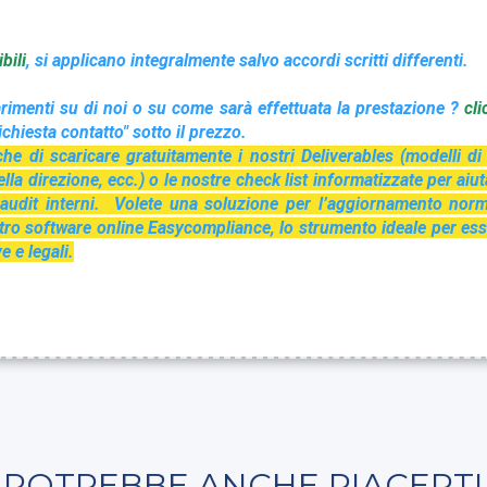
bil
i
, si applicano integralmente salvo accordi scritti differenti.
rimenti su di noi o su come sarà effettuata la prestazione ?
cli
chiesta contatto" sotto il prezzo.
e di scaricare gratuitamente i nostri Deliverables (modelli di 
lla direzione, ecc.) o le nostre check list informatizzate per aiut
i audit interni. Volete una soluzione per l’aggiornamento nor
ro software online Easycompliance, lo strumento ideale per es
e e legali.
POTREBBE ANCHE PIACERTI