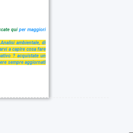
ccate qu
i
per maggiori
Analisi ambientale, di
arvi a capire cosa fare
mativo ? acquistate un
sere sempre aggiornati