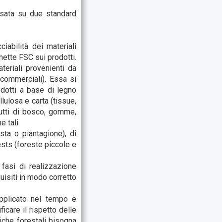
asata su due standard
iabilità dei materiali
hette FSC sui prodotti.
teriali provenienti da
 commerciali). Essa si
odotti a base di legno
llulosa e carta (tissue,
rutti di bosco, gomme,
 tali.
sta o piantagione), d
i
ests (
foreste piccole e
fasi di realizzazione
uisiti in modo corretto
applicato nel tempo e
ficare il rispetto delle
tiche forestali bisogna