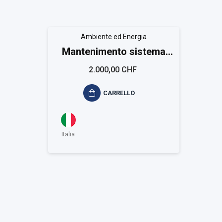
Ambiente ed Energia
Mantenimento sistema
ambientale ISO 14001
2.000,00 CHF
Small
CARRELLO
Italia