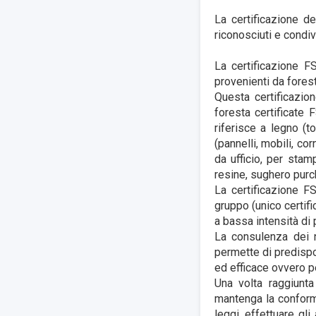
La certificazione d
riconosciuti e condi
La certificazione FS
provenienti da forest
Questa certificazion
foresta certificate 
riferisce a legno (t
(pannelli, mobili, co
da ufficio, per stam
resine, sughero purc
La certificazione F
gruppo (
unico certifi
a bassa intensità di 
La consulenza dei n
permette di predispor
ed efficace ovvero pe
Una volta raggiunta
mantenga la conformit
leggi, effettuare gli