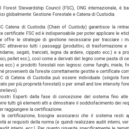
el Forest Stewardship Council (FSC), ONG internazionale, è b
visi globalmente: Gestione Forestale e Catena di Custodia.
C Catena di Custodia (Chain of Custody) garantisce la rintracc
e certificate FSC ed è indispensabile per poter applicare le etic
e offre le strategie di gestione necessarie per tracciare i ma
FSC attraverso tutti i passaggi (produttivi, di trasformazione e
ondame, segati, tranciati, legna da ardere, cippato ecc.) e a pr
rnici, pellet ecc.), così come a derivati del legno come pasta di ce
pa ecc.) e prodotti forestali non legnosi come funghi, miele, f
hé provenienti da foreste correttamente gestite e certificate come
SC di Catena di Custodia può essere i
ndividuale
(singola fore
cato per più proprietà forestali) o per s
mall and low intensity for
prelievo).
ostri Esperti dalla fase di concezione del sistema fino alle 
re tutti gli elementi atti a dimostrare il soddisfacimento dei req
r raggiungere la certificazione.
 la certificazione, bisogna assicurarsi che il sistema resti 
à ai requisiti della norma (e quindi realizzare audit interni, veri
 audit interni, ecc.). Per quanto riguarda specificamente le tema