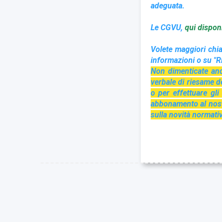
adeguata.
Le CGVU,
qui disponi
Volete maggiori chia
informazioni o su "Ri
Non dimenticate anch
verbale di riesame de
o per effettuare gl
abbonamento al nost
sulla novità normativ